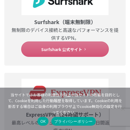
Surfshark（端末無制限）
無制限のデバイス接続と高速なパフォーマンスを提
供するVPN。
Surfshark 公式サイト
当サイトではお客様の利便性の向上や当サイトの改善を目的とし
て、Cookieを利用した行動履歴を取得しています。Cookieの利用を
拒否する場合はご自身の利用ブラウザ上でcookie無効化の設定を行
ってください。
ExpressVPN（24時間サポート）
OK
プライバシーポリシー
最高レベルのセキュリティと暗号化、30日間返金対