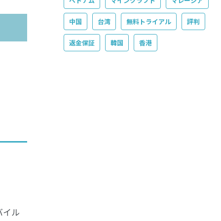
ベトナム
マインクラフト
マレーシア
中国
台湾
無料トライアル
評判
返金保証
韓国
香港
バイル