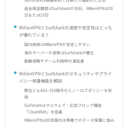
返金保証期間はSurfsharkが30日、MillenVPNは30
日または10日
MillenVPNとSurfsharkの速度や安定性はどっち
が優れている？
国内接続はMillenVPNが安定しやすい
海外サーバーの速度はSurfsharkが優位
動画視聴やゲーム利用時の遅延差
MillenVPNとSurfsharkのセキュリティやプライ
バシー保護機能を解説
両社ともAES-256暗号化とノーログポリシーを採
用
Surfsharkはマルウェア・広告ブロック機能
「CleanWeb」を搭載
MillenVPNは日本国内法準拠でのデータ保護に強み