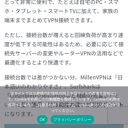
とって非常に便利で、たとえば自宅のPC・スマ
ホ・タブレット・スマートTVに加えて、家族の
端末までまとめてVPN接続できます。
ただし、接続台数が増えると回線負荷が高まり速
度が低下する可能性はあるため、必要に応じて接
続先サーバーの変更やルーターVPNの活用などで
最適化するとより快適です。
接続台数では差がつかない分、MillenVPNは「日
本語UIのわかりやすさ」、Surfsharkは
当サイトではお客様の利便性の向上や当サイトの改善を目的とし
「CleanWebやMultiHopなど機能の豊富さ」と
て、Cookieを利用した行動履歴を取得しています。Cookieの利用を
いった
使い勝手・付加機能の違いが選択ポイント
拒否する場合はご自身の利用ブラウザ上でcookie無効化の設定を行
ってください。
になります。
OK
プライバシーポリシー