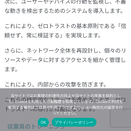
次に、ユーザーやデバイスの行動を監視し、不審
な動きを検出するためのシステムを導入します。
これにより、ゼロトラストの基本原則である「信
頼せず、常に検証する」を実現します。
さらに、ネットワーク全体を再設計し、個々のリ
ソースやデータに対するアクセスを細かく管理し
ます。
これにより、内部からの攻撃を防ぎます。
当サイトではお客様の利便性の向上や当サイトの改善を目的とし
これらの技術的なステップを進めることで、ゼロ
て、Cookieを利用した行動履歴を取得しています。Cookieの利用を
拒否する場合はご自身の利用ブラウザ上でcookie無効化の設定を行
トラストへの移行が可能になります。
ってください。
OK
プライバシーポリシー
従業員のトレーニング